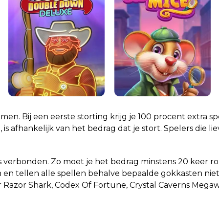
imen. Bij een eerste storting krijg je 100 procent extra 
n, is afhankelijk van het bedrag dat je stort. Spelers die 
 verbonden. Zo moet je het bedrag minstens 20 keer ro
en tellen alle spellen behalve bepaalde gokkasten niet
er Razor Shark, Codex Of Fortune, Crystal Caverns Mega