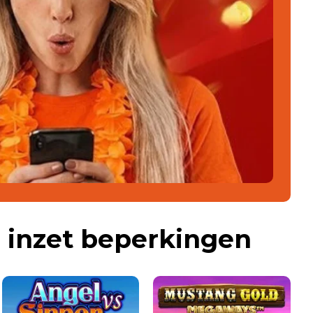
n inzet beperkingen