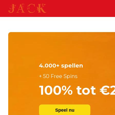
4.000+ spellen
+ 50 Free Spins
100% tot €
Speel nu