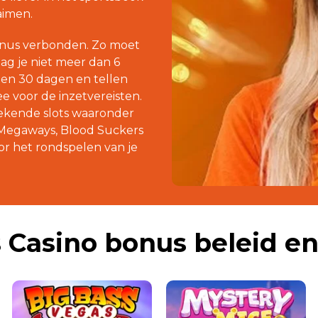
aimen.
onus verbonden. Zo moet
ag je niet meer dan 6
nen 30 dagen en tellen
e voor de inzetvereisten.
 bekende slots waaronder
 Megaways, Blood Suckers
or het rondspelen van je
's Casino bonus beleid e