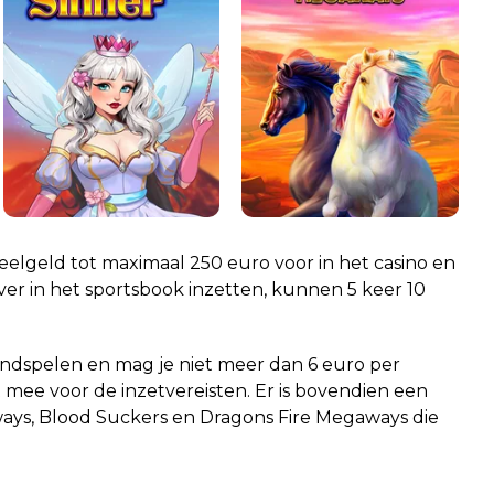
speelgeld tot maximaal 250 euro voor in het casino en
liever in het sportsbook inzetten, kunnen 5 keer 10
ndspelen en mag je niet meer dan 6 euro per
 mee voor de inzetvereisten. Er is bovendien een
ways, Blood Suckers en Dragons Fire Megaways die