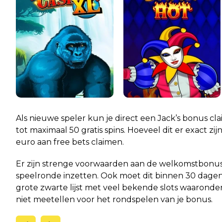
Als nieuwe speler kun je direct een Jack’s bonus cla
tot maximaal 50 gratis spins. Hoeveel dit er exact zij
euro aan free bets claimen.
Er zijn strenge voorwaarden aan de welkomstbonus
speelronde inzetten. Ook moet dit binnen 30 dagen 
grote zwarte lijst met veel bekende slots waarond
niet meetellen voor het rondspelen van je bonus.