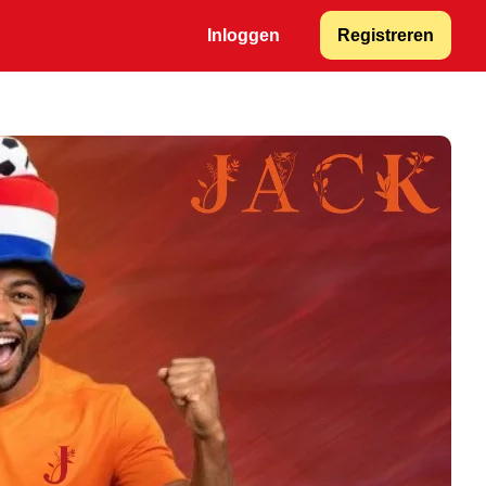
Inloggen
Registreren