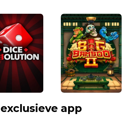
 exclusieve app