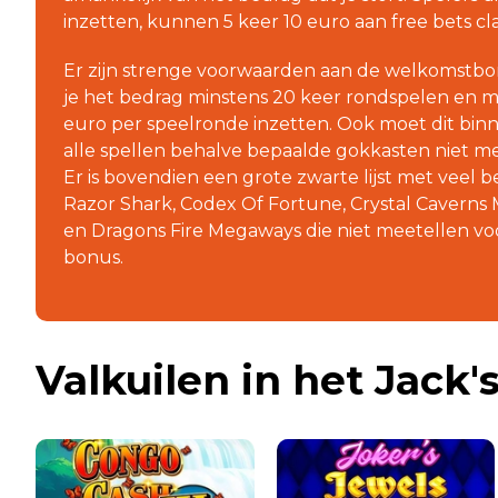
inzetten, kunnen 5 keer 10 euro aan free bets cl
Er zijn strenge voorwaarden aan de welkomstb
je het bedrag minstens 20 keer rondspelen en m
euro per speelronde inzetten. Ook moet dit bin
alle spellen behalve bepaalde gokkasten niet me
Er is bovendien een grote zwarte lijst met veel
Razor Shark, Codex Of Fortune, Crystal Caverns
en Dragons Fire Megaways die niet meetellen vo
bonus.
Valkuilen in het Jack