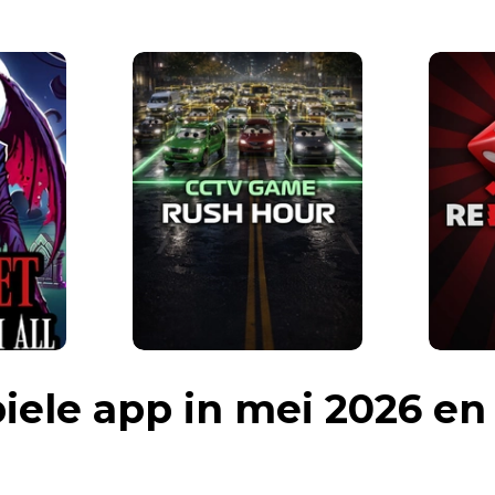
ele app in mei 2026 en