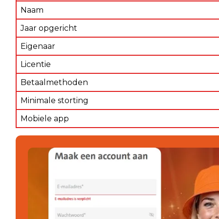
Naam
Jaar opgericht
Eigenaar
Licentie
Betaalmethoden
Minimale storting
Mobiele app