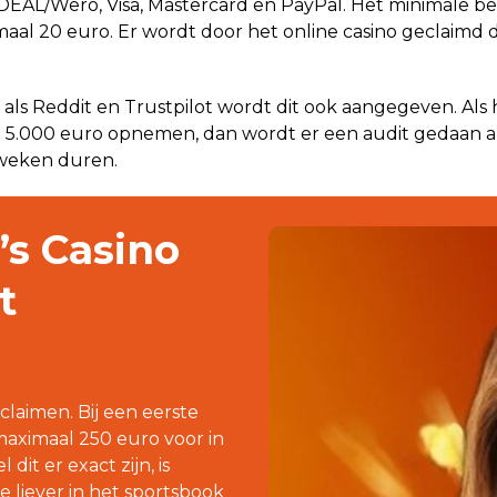
t iDEAL/Wero, Visa, Mastercard en PayPal. Het minimale be
maal 20 euro. Er wordt door het online casino geclaimd 
 als Reddit en Trustpilot wordt dit ook aangegeven. Als
n 5.000 euro opnemen, dan wordt er een audit gedaan al
 weken duren.
’s Casino
t
claimen. Bij een eerste
 maximaal 250 euro voor in
dit er exact zijn, is
ie liever in het sportsbook